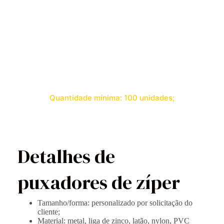
zíperes 3 # 5 # 10 #. Os puxadores e controles deslizantes
decorativos de zíper são o complemento perfeito para o seu
produto. Você pode personalizar puxadores de zíper removíveis
de reposição e puxadores de zíper reversíveis em todos os
tamanhos, tipos ou cores. Abas de zíper exclusivas e
personalizadas com logotipos podem promover sua marca e seu
negócio. Basta nos enviar seu arquivo de logotipo e nos
informar seu tamanho, cor, material ou quantidade. Em
seguida, fornecemos um design gratuito.
Quantidade mínima: 100 unidades;
Detalhes de
puxadores de zíper
Tamanho/forma: personalizado por solicitação do
cliente;
Material: metal, liga de zinco, latão, nylon, PVC