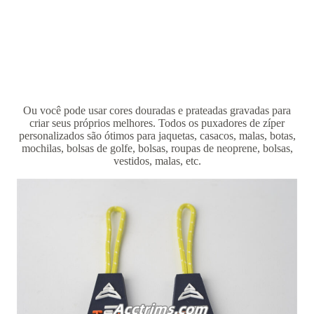
couro / tecido para roupas e bolsas. Os puxadores de zíper
também são chamados de puxadores de zíper, abas de zíper ou
controles deslizantes de zíper com cordão. E no Acctrims, você
pode personalizar e projetar quaisquer materiais e tipos de
puxadores de zíper personalizados para sua marca. Se você
quiser puxadores de zíper sofisticados e personalizados, pode
adicionar diamantes com contas a eles.
Ou você pode usar cores douradas e prateadas gravadas para
criar seus próprios melhores. Todos os puxadores de zíper
personalizados são ótimos para jaquetas, casacos, malas, botas,
mochilas, bolsas de golfe, bolsas, roupas de neoprene, bolsas,
vestidos, malas, etc.