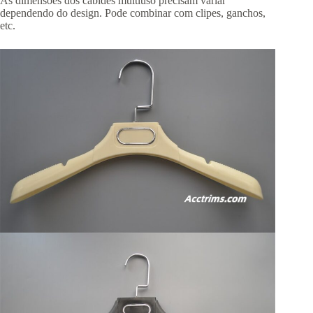
As dimensões dos cabides multiuso precisam variar
dependendo do design. Pode combinar com clipes, ganchos,
etc.