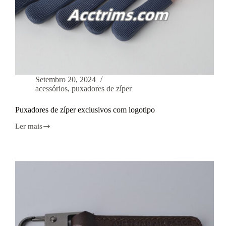
Setembro 20, 2024
acessórios
,
puxadores de zíper
Puxadores de zíper exclusivos com logotipo
Ler mais
Puxadores
de
zíper
exclusivos
com
logotipo