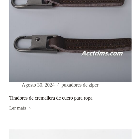
Agosto 30, 2024
puxadores de zíper
Tiradores de cremallera de cuero para ropa
Ler mais
Tiradores
de
cremallera
de
cuero
para