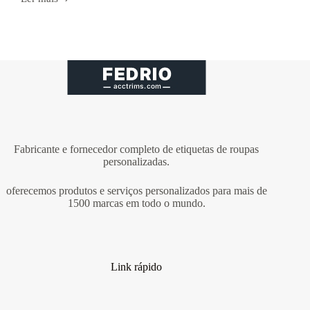
Galeria
de
fotos
de
puxadores
de
zíper
Fabricante e fornecedor completo de etiquetas de roupas
personalizadas.
oferecemos produtos e serviços personalizados para mais de
1500 marcas em todo o mundo.
Link rápido